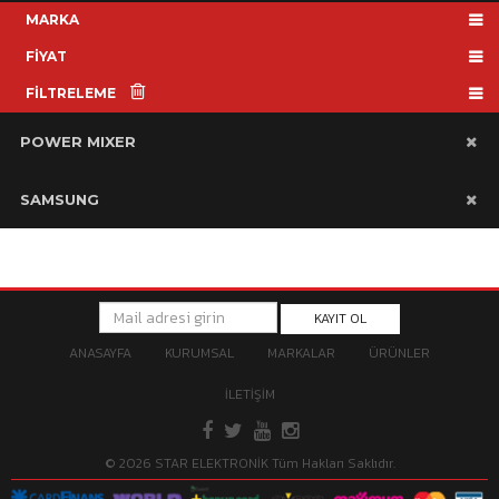
MARKA
FİYAT
FİLTRELEME
POWER MIXER
SAMSUNG
KAYIT OL
ANASAYFA
KURUMSAL
MARKALAR
ÜRÜNLER
İLETİŞİM
© 2026 STAR ELEKTRONİK Tüm Hakları Saklıdır.