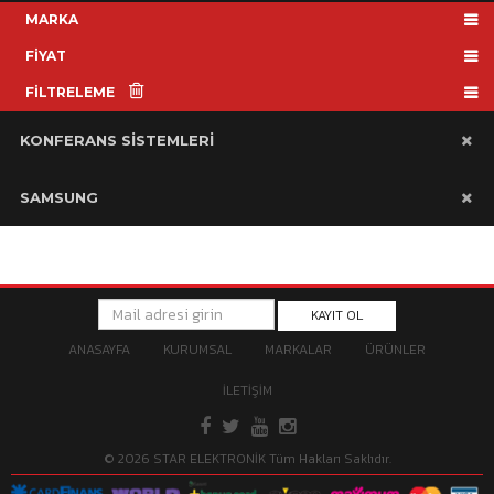
MARKA
FİYAT
FİLTRELEME
KONFERANS SİSTEMLERİ
SAMSUNG
KAYIT OL
ANASAYFA
KURUMSAL
MARKALAR
ÜRÜNLER
İLETİŞİM
© 2026 STAR ELEKTRONİK Tüm Hakları Saklıdır.