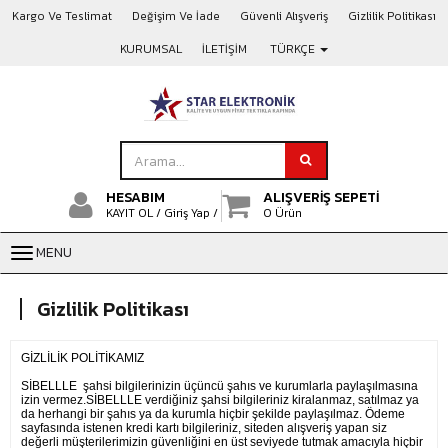
Kargo Ve Teslimat
Değişim Ve İade
Güvenli Alışveriş
Gizlilik Politikası
KURUMSAL
İLETİŞİM
TÜRKÇE
HESABIM
ALIŞVERİŞ SEPETİ
KAYIT OL /
Giriş Yap /
0 Ürün
MENU
Gizlilik Politikası
GİZLİLİK POLİTİKAMIZ
SİBELLLE şahsi bilgilerinizin üçüncü şahıs ve kurumlarla paylaşılmasına
izin vermez.SİBELLLE verdiğiniz şahsi bilgileriniz kiralanmaz, satılmaz ya
da herhangi bir şahıs ya da kurumla hiçbir şekilde paylaşılmaz. Ödeme
sayfasında istenen kredi kartı bilgileriniz, siteden alışveriş yapan siz
değerli müşterilerimizin güvenliğini en üst seviyede tutmak amacıyla hiçbir