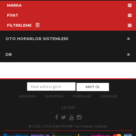
MARKA
FİYAT
FİLTRELEME
OTO HOPARLOR SISTEMLERI
DB
KAYIT OL
ANASAYFA
KURUMSAL
MARKALAR
ÜRÜNLER
İLETİŞİM
© 2026 STAR ELEKTRONİK Tüm Hakları Saklıdır.