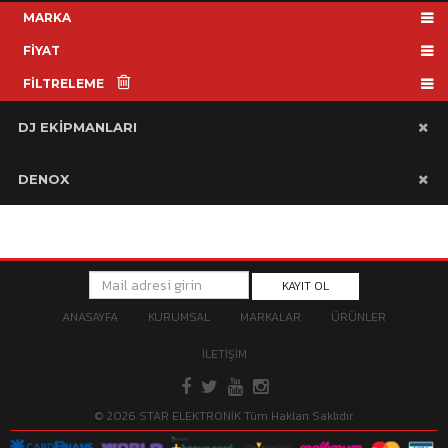
MARKA
FİYAT
FİLTRELEME
DJ EKİPMANLARI
DENOX
KAYIT OL
ANASAYFA
KURUMSAL
MARKALAR
ÜRÜNLER
İLETİŞİM
© 2026 STAR ELEKTRONİK Tüm Hakları Saklıdır.