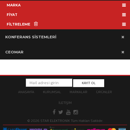
MARKA
FİYAT
FİLTRELEME
KONFERANS SİSTEMLERİ
CEOMAR
KAYIT OL
ANASAYFA
KURUMSAL
MARKALAR
ÜRÜNLER
İLETİŞİM
© 2026 STAR ELEKTRONİK Tüm Hakları Saklıdır.